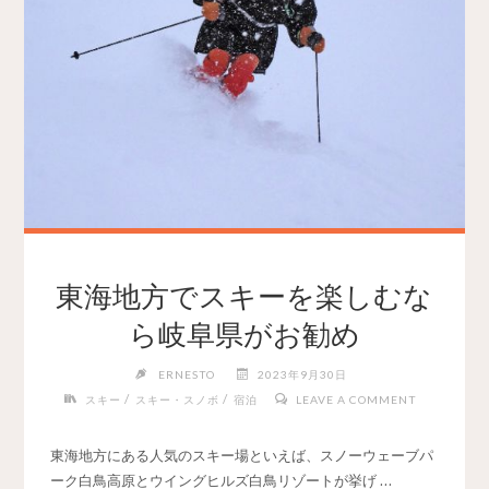
東海地方でスキーを楽しむな
ら岐阜県がお勧め
ERNESTO
2023年9月30日
/
/
スキー
スキー・スノボ
宿泊
LEAVE A COMMENT
東海地方にある人気のスキー場といえば、スノーウェーブパ
ーク白鳥高原とウイングヒルズ白鳥リゾートが挙げ …