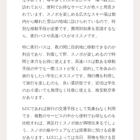
訪れており、便利でお得なサービスが色々と用意さ
れています。スノボを楽しめる広大なスキー場は都
内から離れた雪山の地域に設けられているので、特
別な移動手段が必要です。費用対効果を意識するな
ら、夜行バスや高速バスがオススメです。
特に夜行バスは、夜の間に目的地に移動できるのが
利点であり、到着して即、スノボが楽しめるので時
間と体力をお得に使えます。高速バスは数ある移動
手段の中でも一際コストが安く、節約して冬休みの
旅行をしたい学生にオススメです。飛行機を利用し
て旅行を楽しむのも、良い選択肢です。近頃は学生
のお小遣いでも無理なく往復に使える、格安航空券
があります。
LCCであれば旅行の交通手段として気兼ねなく利用
でき、複数のサービスの中から便利でお得なものを
比較すれば、満足行くスノボ旅が満喫出来るでしょ
う。スノボの板やウェアなどは搭乗前に預ける必要
があります。LCCによっては当日、荷物を預ける旨