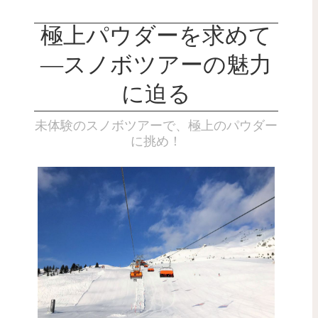
極上パウダーを求めて
―スノボツアーの魅力
に迫る
未体験のスノボツアーで、極上のパウダー
に挑め！